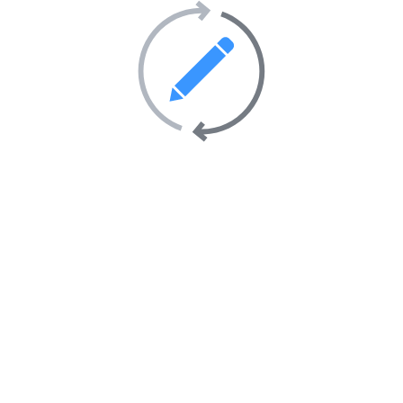
communication jeune et talentueuse pour
vos projets.
Annuaire de sites Web
Publiki
L’
annuaire de sites Internet Publiki
c’est l’
annuaire de
sites Web
qui veut du bien à
votre site Internet
.
Inscrivez votre
site Internet
sur l’
annuaire de sites
Web Publiki
et gagnez dès à présent en visibilité sur
l’Internet.