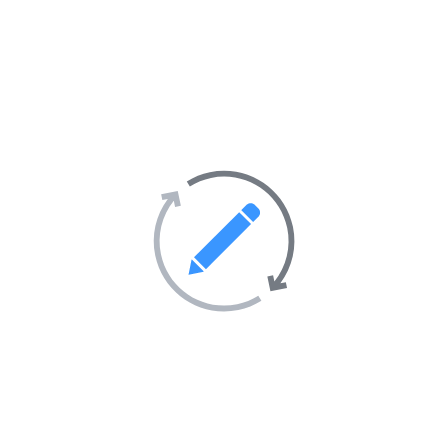
La richesse du valise magique +229
60663782 WhatsApp
0.0
(0 Avis)