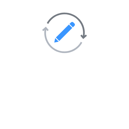
Immobilier et BTP
91
Industrie
46
Informatique et Internet
47
Loisirs et hobbies
57
Maison et décoration
28
Mode et vêtements
69
Santé et hygiène
402
Société
247