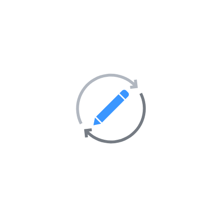
Site Internet :
Obtenez un Financement Non Remboursement
Email :
contact@unifcfinance.com