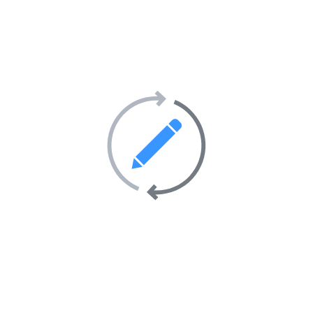
Site Internet :
Marabout voyant Africain guerisseur
Email :
Dallawaka@gmail.com
Rituel d’amour puissant avec photo, rituel
retour affectif
0.0
(0 Avis)