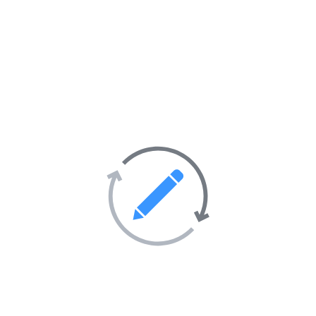
Loisirs et hobbies
57
Maison et décoration
28
Mode et vêtements
69
Santé et hygiène
403
Société
247
Activités sportives
55
Sorties et soirées
36