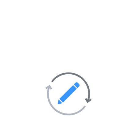
Environnement et écologie
86
Féminin
51
Formations
23
Gastronomie
16
Immobilier et BTP
91
Industrie
46
Informatique et Internet
47
Loisirs et hobbies
57