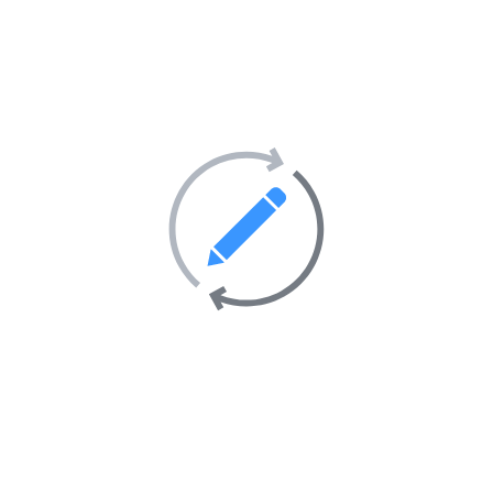
Site Internet :
Rituels Affectifs retour affectif
Email :
Warabaadalla@gmail.com