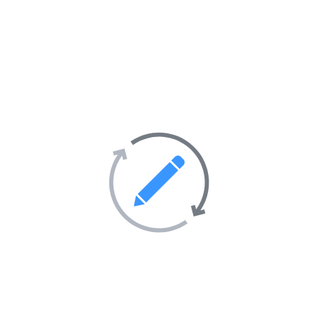
Arts et Culture
464
Blogs
682
Commerce et économie
183
Communication et médias
144
Éducation
166
Emploi
157
Enfants et adolescents
90
Environnement et écologie
86