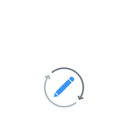
Informatique et Internet
47
Loisirs et hobbies
57
Maison et décoration
28
Mode et vêtements
69
Santé et hygiène
403
Société
247
Activités sportives
55
Sorties et soirées
36