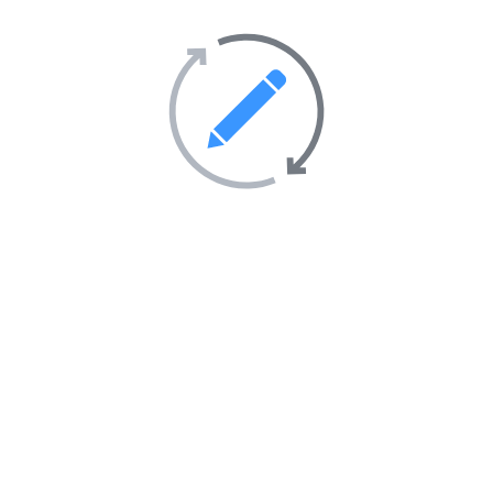
Tourisme et hébergement
51
Transport
69
Villes et villages
39
Sites Web en vedette sur
l’annuaire
AIMANTÉ
EN VEDETTE