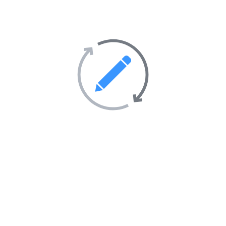
Tourisme et hébergement
51
Transport
69
Villes et villages
39
Sites Web en vedette sur
l’annuaire
AIMANTÉ
EN VEDETTE