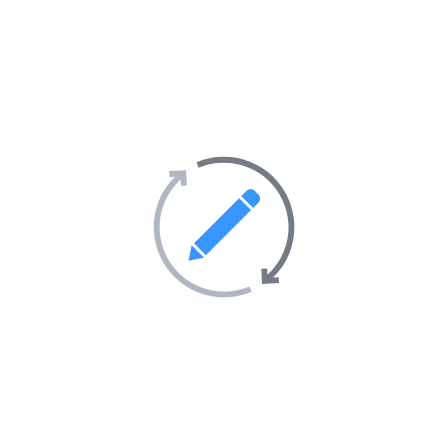
Transport
69
Villes et villages
39
Sites Web en vedette sur
l’annuaire
AIMANTÉ
EN VEDETTE