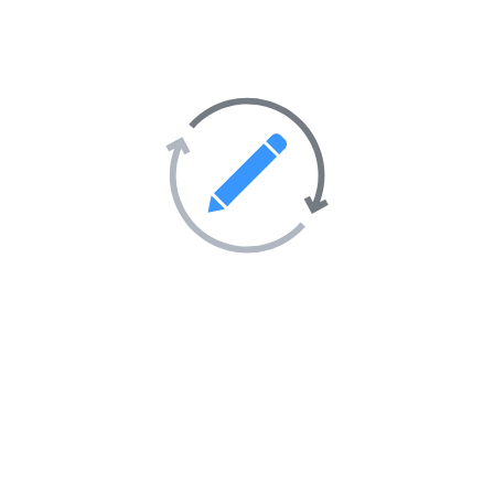
Activités sportives
55
Sorties et soirées
36
Tourisme et hébergement
51
Transport
69
Villes et villages
39
Sites Web en vedette sur
l’annuaire
AIMANTÉ
EN VEDETTE