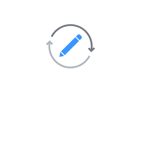
Santé et hygiène
403
Société
247
Activités sportives
55
Sorties et soirées
36
Tourisme et hébergement
51
Transport
69
Villes et villages
39