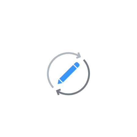
Site Internet :
Obtenez un Financement Non Remboursement
Email :
contact@unifcfinance.com