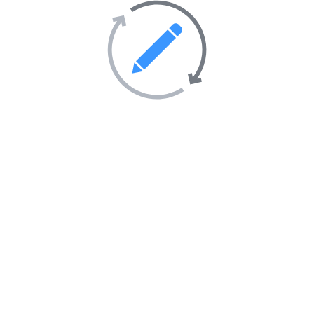
Tourisme et hébergement
51
Transport
69
Villes et villages
39
Sites Web en vedette sur
l’annuaire
AIMANTÉ
EN VEDETTE