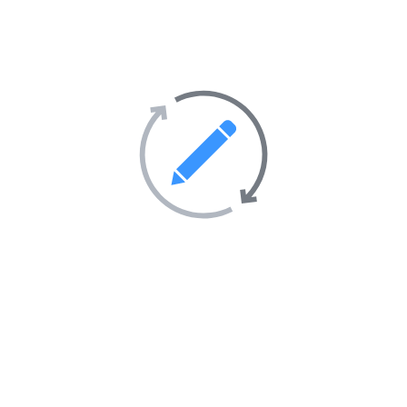
Tourisme et hébergement
51
Transport
69
Villes et villages
39
Sites Web en vedette sur
l’annuaire
AIMANTÉ
EN VEDETTE