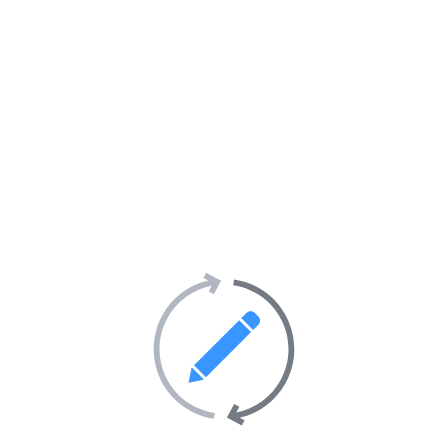
Informatique et Internet
47
Loisirs et hobbies
57
Maison et décoration
28
Mode et vêtements
69
Santé et hygiène
402
Société
247
Activités sportives
55
Sorties et soirées
36