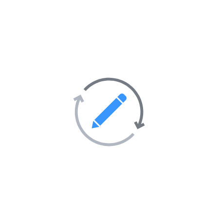
Mode et vêtements
69
Santé et hygiène
401
Société
247
Activités sportives
55
Sorties et soirées
36
Tourisme et hébergement
51
Transport
69