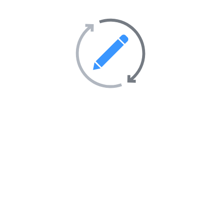
Transport
69
Villes et villages
39
Sites Web en vedette sur
l’annuaire
AIMANTÉ
EN VEDETTE
Marabout africain retour affectif en 72h