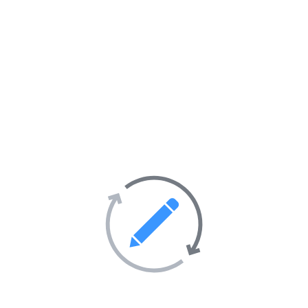
Transport
69
Villes et villages
39
Sites Web en vedette sur
l’annuaire
AIMANTÉ
EN VEDETTE