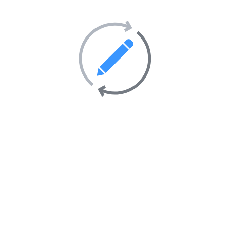
Tourisme et hébergement
51
Transport
69
Villes et villages
39
Sites Web en vedette sur
l’annuaire
AIMANTÉ
EN VEDETTE