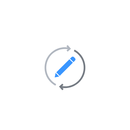
Transport
69
Villes et villages
39
Sites Web en vedette sur
l’annuaire
AIMANTÉ
EN VEDETTE