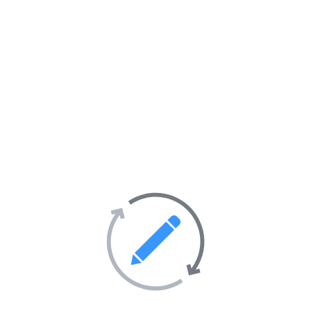
Loisirs et hobbies
57
Maison et décoration
28
Mode et vêtements
69
Santé et hygiène
403
Société
247
Activités sportives
55
Sorties et soirées
36
Tourisme et hébergement
51