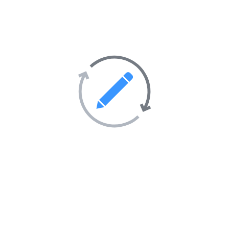
Société
247
Activités sportives
55
Sorties et soirées
36
Tourisme et hébergement
51
Transport
69
Villes et villages
39
Sites Web en vedette sur
l’annuaire