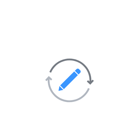
Activités sportives
55
Sorties et soirées
36
Tourisme et hébergement
51
Transport
69
Villes et villages
39
Sites Web en vedette sur
l’annuaire
AIMANTÉ
EN VEDETTE