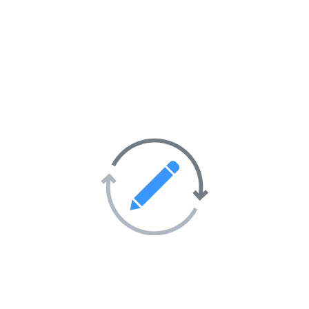
Activités sportives
55
Sorties et soirées
36
Tourisme et hébergement
51
Transport
69
Villes et villages
39
Sites Web en vedette sur
l’annuaire
AIMANTÉ
EN VEDETTE