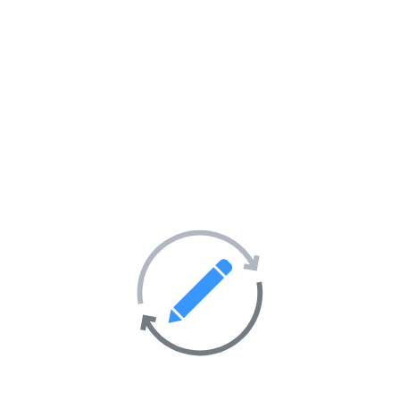
Tourisme et hébergement
51
Transport
69
Villes et villages
39
Sites Web en vedette sur
l’annuaire
AIMANTÉ
EN VEDETTE