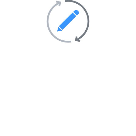
Transport
69
Villes et villages
39
Sites Web en vedette sur
l’annuaire
AIMANTÉ
EN VEDETTE