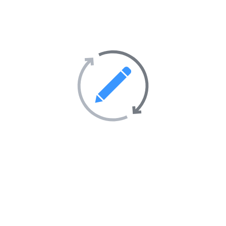
Transport
69
Villes et villages
39
Sites Web en vedette sur
l’annuaire
AIMANTÉ
EN VEDETTE