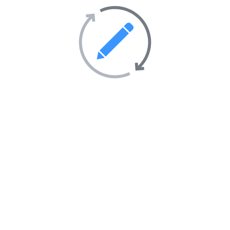
Tourisme et hébergement
51
Transport
69
Villes et villages
39
Sites Web en vedette sur
l’annuaire
AIMANTÉ
EN VEDETTE