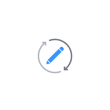
Annuaire de sites Web
Publiki
L’
annuaire de sites Internet Publiki
c’est l’
annuaire de
sites Web
qui veut du bien à
votre site Internet
.
Inscrivez votre
site Internet
sur l’
annuaire de sites
Web Publiki
et gagnez dès à présent en visibilité sur
l’Internet.
L’annuaire de sites
Annuaire
Soumettre un site Internet