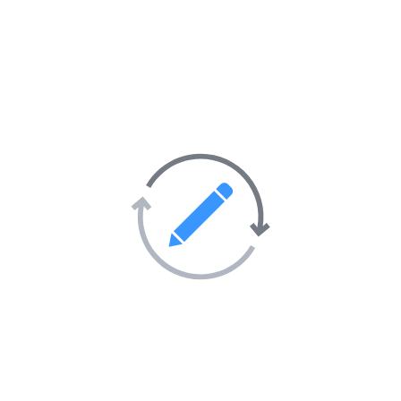
Animaux et nature
353
Artisanat
132
Arts et Culture
464
Blogs
684
Commerce et économie
183
Communication et médias
144
Éducation
166