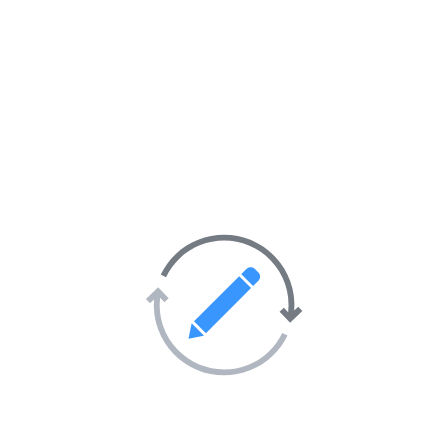
Catégories de l’annuaire
Animaux et nature
353
Artisanat
132
Arts et Culture
464
Blogs
684
Commerce et économie
183
Communication et médias
144
Éducation
166