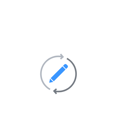
Renseignement d’
1 localité géographique
pour votre
site Web
;
Affichage d’une
carte géographique
sur la
fiche de votre
site Internet
;
Pas d’ajout d’
image/photo
pour illustrer
votre
site Internet
;
Pas d’ajout de
vidéo
(YouTube et/ou
Vimeo)
pour présenter votre
site Internet
;
Référencer mon site Internet