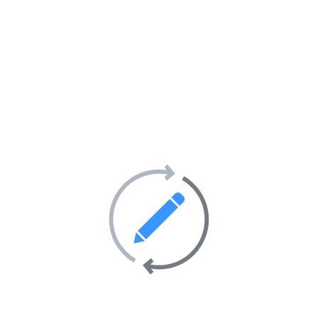
Classement de votre
site Internet
dans
1
catégorie
;
Renseignement d’
1 localité géographique
pour votre
site Web
;
Affichage d’une
carte géographique
sur la
fiche de votre
site Internet
;
Ajout d’un maximum de
6 images/photos
pour illustrer votre
site Internet
;
Ajout d’
1 vidéo
(YouTube et/ou Vimeo)
pour
présenter votre
site Internet
;
Référencer mon site Internet